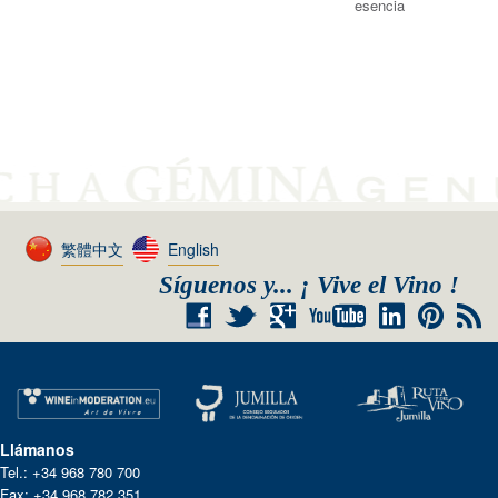
esencia
繁體中文
English
Síguenos y... ¡ Vive el Vino !
+
RSS
Llámanos
Tel.: +34 968 780 700
Fax: +34 968 782 351