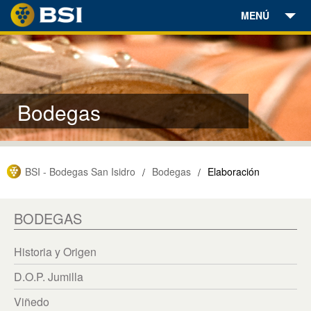
MENÚ
Bodegas
Vinos
Bodegas
Aceites
Enoturismo
BSI - Bodegas San Isidro
Bodegas
Elaboración
/
/
Encuéntranos
Noticias
BODEGAS
Contacto
Historia y Origen
D.O.P. Jumilla
Tienda Online
Viñedo