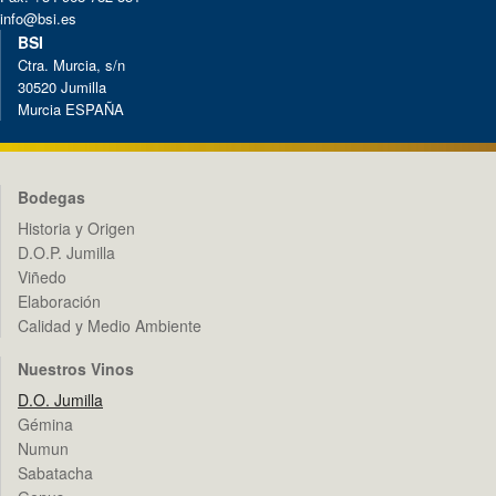
info@bsi.es
BSI
Ctra. Murcia, s/n
30520 Jumilla
Murcia ESPAÑA
Bodegas
Historia y Origen
D.O.P. Jumilla
Viñedo
Elaboración
Calidad y Medio Ambiente
Nuestros Vinos
D.O. Jumilla
Gémina
Numun
Sabatacha