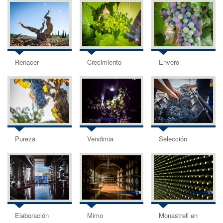
Renacer
Crecimiento
Envero
Pureza
Vendimia
Selección
Elaboración
Mimo
Monastrell en