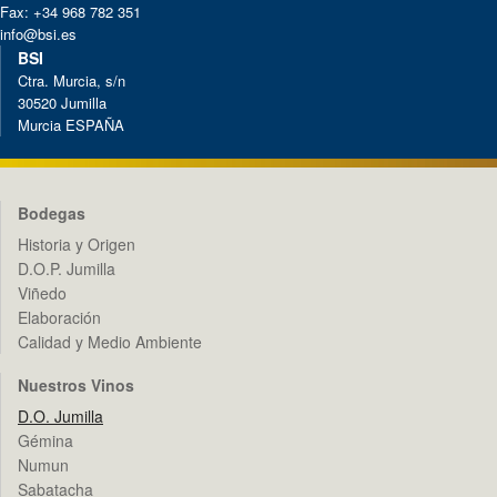
Fax: +34 968 782 351
info@bsi.es
BSI
Ctra. Murcia, s/n
30520 Jumilla
Murcia ESPAÑA
Bodegas
Historia y Origen
D.O.P. Jumilla
Viñedo
Elaboración
Calidad y Medio Ambiente
Nuestros Vinos
D.O. Jumilla
Gémina
Numun
Sabatacha