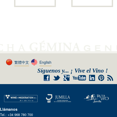
繁體中文
English
Síguenos y... ¡ Vive el Vino !
+
RSS
Llámanos
Tel.: +34 968 780 700