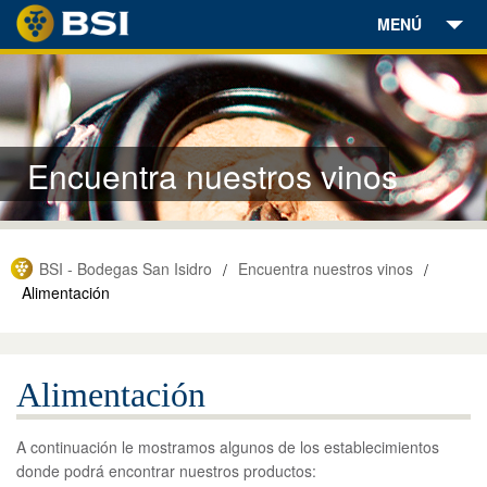
MENÚ
Bodegas
Vinos
Encuentra nuestros vinos
Aceites
Enoturismo
BSI - Bodegas San Isidro
Encuentra nuestros vinos
/
/
Encuéntranos
Alimentación
Noticias
Alimentación
Contacto
Tienda Online
A continuación le mostramos algunos de los establecimientos
donde podrá encontrar nuestros productos: