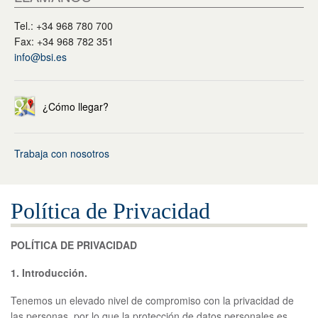
繁體中文
Tel.: +34 968 780 700
English
Fax: +34 968 782 351
info@bsi.es
¿Cómo llegar?
Trabaja con nosotros
Política de Privacidad
POLÍTICA DE PRIVACIDAD
1. Introducción.
Tenemos un elevado nivel de compromiso con la privacidad de
las personas, por lo que la protección de datos personales es