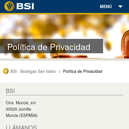
MENÚ
Bodegas
Vinos
Política de Privacidad
Aceites
Enoturismo
BSI - Bodegas San Isidro
Política de Privacidad
/
Encuéntranos
Noticias
BSI
Ctra. Murcia, s/n
Contacto
30520 Jumilla
Murcia (ESPAÑA)
Tienda Online
LLÁMANOS