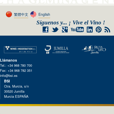
繁體中文
English
Síguenos y... ¡ Vive el Vino !
+
RSS
Llámanos
Tel.: +34 968 780 700
Fax: +34 968 782 351
info@bsi.es
BSI
Ctra. Murcia, s/n
30520 Jumilla
Murcia ESPAÑA