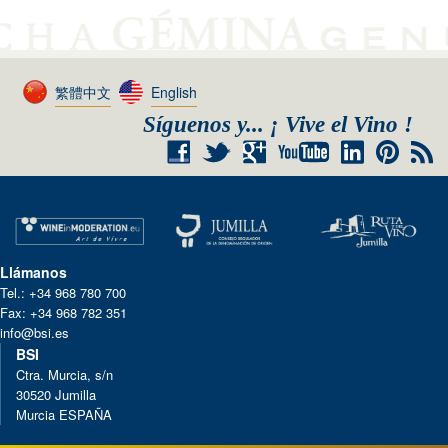
繁體中文
English
Síguenos y... ¡ Vive el Vino !
+
RSS
Llámanos
Tel.: +34 968 780 700
Fax: +34 968 782 351
info@bsi.es
BSI
Ctra. Murcia, s/n
30520 Jumilla
Murcia ESPAÑA