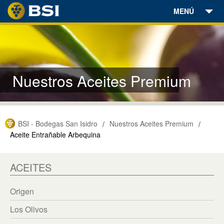
MENÚ
Bodegas
Vinos
Nuestros Aceites Premium
Aceites
Enoturismo
BSI - Bodegas San Isidro
Nuestros Aceites Premium
/
/
Encuéntranos
Aceite Entrañable Arbequina
Noticias
ACEITES
Contacto
Origen
Tienda Online
Los Olivos