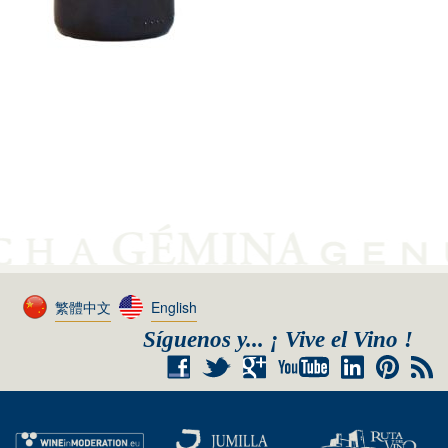
繁體中文
English
Síguenos y... ¡ Vive el Vino !
+
RSS