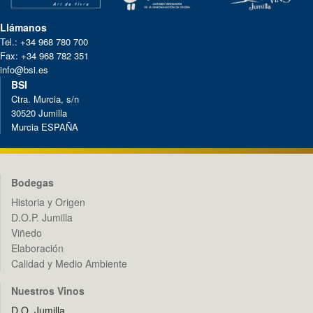
Llámanos
Tel.: +34 968 780 700
Fax: +34 968 782 351
info@bsi.es
BSI
Ctra. Murcia, s/n
30520 Jumilla
Murcia ESPAÑA
Bodegas
Historia y Origen
D.O.P. Jumilla
Viñedo
Elaboración
Calidad y Medio Ambiente
Nuestros Vinos
D.O. Jumilla