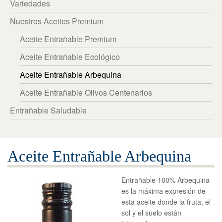
繁體中文
Variedades
Nuestros Aceites Premium
English
Aceite Entrañable Premium
Aceite Entrañable Ecológico
Aceite Entrañable Arbequina
Aceite Entrañable Olivos Centenarios
Entrañable Saludable
Aceite Entrañable Arbequina
Entrañable 100% Arbequina
es la máxima expresión de
esta aceite donde la fruta, el
sol y el suelo están