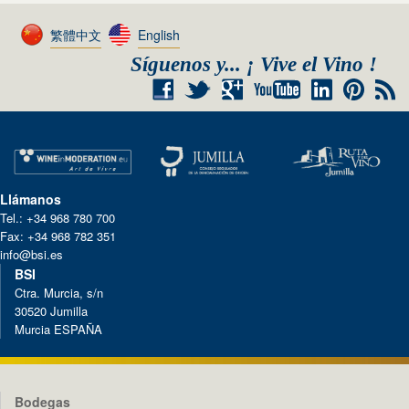
繁體中文
English
Síguenos y... ¡ Vive el Vino !
+
RSS
Llámanos
Tel.: +34 968 780 700
Fax: +34 968 782 351
info@bsi.es
BSI
Ctra. Murcia, s/n
30520 Jumilla
Murcia ESPAÑA
Bodegas