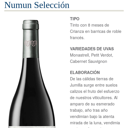
Numun Selección
TIPO
Tinto con 8 meses de
Crianza en barricas de roble
francés.
VARIEDADES DE UVAS
Monastrell, Petit Verdot,
Cabernet Sauvignon
ELABORACIÓN
De las cálidas tierras de
Jumilla surge entre suelos
calizos el fruto del esfuerzo
de nuestros viticultores. Al
amparo de su esmerado
trabajo, año tras año
vendimian bajo la atenta
mirada de la luna, vendimia