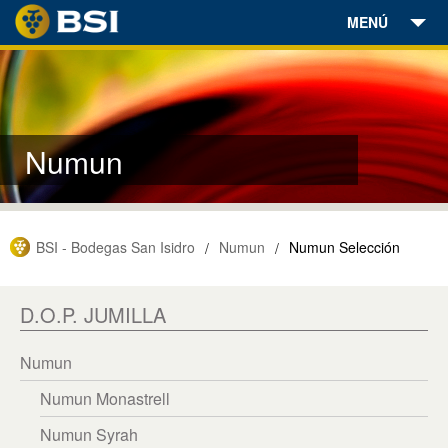
MENÚ
Bodegas
Vinos
Numun
Aceites
Enoturismo
BSI - Bodegas San Isidro
Numun
Numun Selección
/
/
Encuéntranos
Noticias
D.O.P. JUMILLA
Contacto
Numun
Numun Monastrell
Tienda Online
Numun Syrah