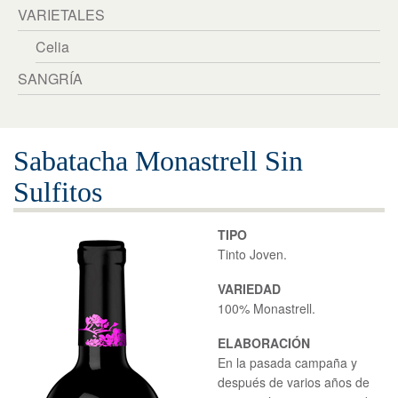
VARIETALES
Celia
SANGRÍA
Sabatacha Monastrell Sin
Sulfitos
TIPO
Tinto Joven.
VARIEDAD
100% Monastrell.
ELABORACIÓN
En la pasada campaña y
después de varios años de