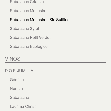
繁體中文
Sabatacha Crianza
Sabatacha Monastrell
English
Sabatacha Monastrell Sin Sulfitos
Sabatacha Syrah
Sabatacha Petit Verdot
Sabatacha Ecológico
VINOS
D.O.P. JUMILLA
Gémina
Numun
Sabatacha
Lácrima Christi