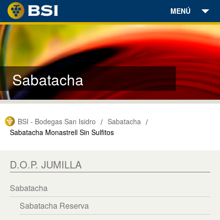
MENÚ
Bodegas
Vinos
Sabatacha
Aceites
Enoturismo
BSI - Bodegas San Isidro
Sabatacha
/
/
Encuéntranos
Sabatacha Monastrell Sin Sulfitos
Noticias
D.O.P. JUMILLA
Contacto
Sabatacha
Tienda Online
Sabatacha Reserva