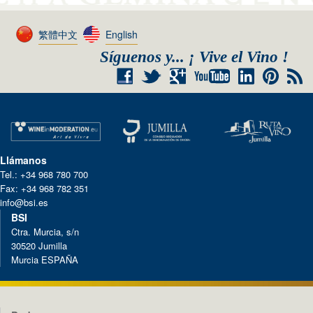
繁體中文
English
Síguenos y... ¡ Vive el Vino !
+
RSS
Llámanos
Tel.: +34 968 780 700
Fax: +34 968 782 351
info@bsi.es
BSI
Ctra. Murcia, s/n
30520 Jumilla
Murcia ESPAÑA