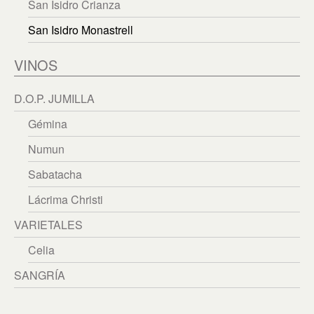
繁體中文
San Isidro Crianza
San Isidro Monastrell
English
VINOS
D.O.P. JUMILLA
Gémina
Numun
Sabatacha
Lácrima Christi
VARIETALES
Celia
SANGRÍA