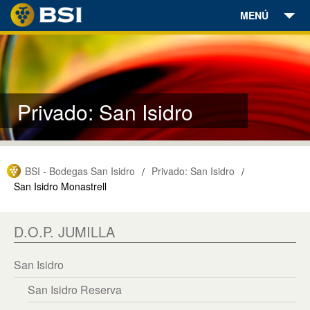
MENÚ
Bodegas
Vinos
Privado: San Isidro
Aceites
Enoturismo
BSI - Bodegas San Isidro
Privado: San Isidro
/
/
Encuéntranos
San Isidro Monastrell
Noticias
D.O.P. JUMILLA
Contacto
San Isidro
Tienda Online
San Isidro Reserva