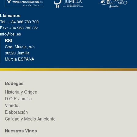
Llámanos
Tel.: +34 968 780 700
Fax: +34 968 782 351
info@bsi.es
BSI
Ctra. Murcia, s/n
30520 Jumilla
Murcia ESPAÑA
Bodegas
Historia y Origen
D.O.P. Jumilla
Viñedo
Elaboración
Calidad y Medio Ambiente
Nuestros Vinos