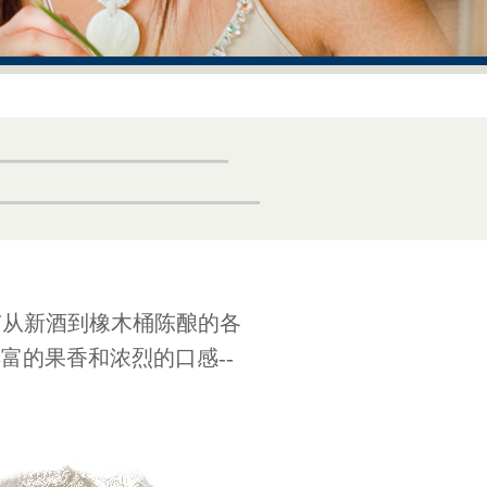
有从新酒到橡木桶陈酿的各
富的果香和浓烈的口感--