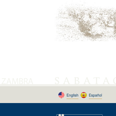
English
Español