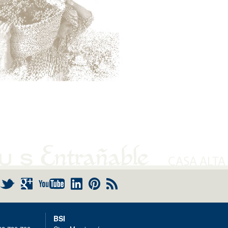
+
RSS
BSI