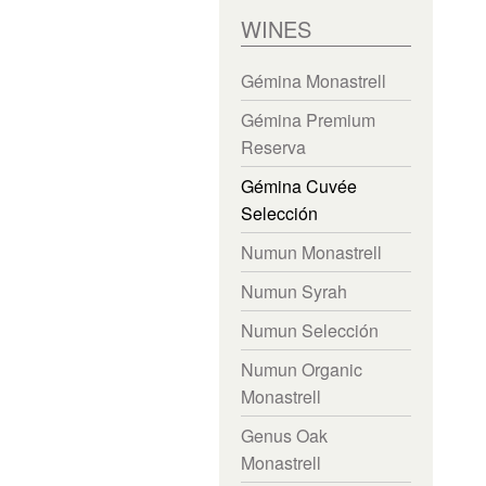
WINES
Gémina Monastrell
Gémina Premium
Reserva
Gémina Cuvée
Selección
Numun Monastrell
Numun Syrah
Numun Selección
Numun Organic
Monastrell
Genus Oak
Monastrell