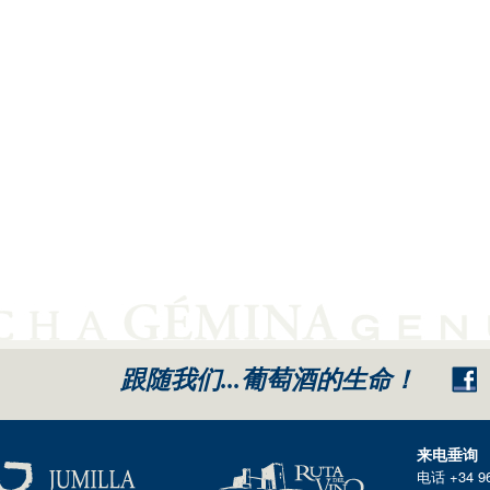
跟随我们...葡萄酒的生命！
来电垂询
电话 +34 96