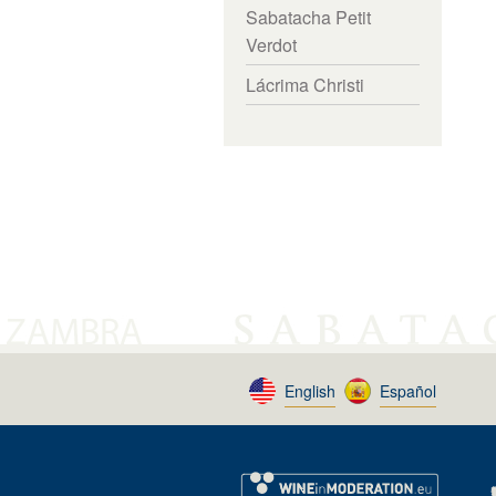
Sabatacha Petit
Verdot
Lácrima Christi
English
Español