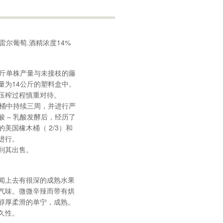
雷尔葡萄.酒精浓度14%
公斤单株产量与未接枝的藤
量为14公斤的塑料盒中。
压榨过程慎重对待。
锈钢桶中持续三周，并进行严
 – 乳酸发酵后，经历了
美国橡木桶（ 2/3）和
份进行。
到其出售。
闻上去有很深的成熟水果
气味。微微辛辣而带有烘
醇厚柔滑的单宁，成熟。
久性。