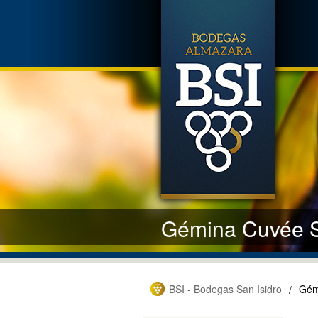
Gémina Cuvée S
BSI - Bodegas San Isidro
Gém
/