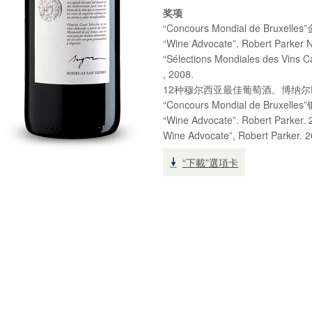
奖项
“Concours Mondial de Bruxell
“Wine Advocate”. Robert Par
“Sélections Mondiales des V
, 2008.
12种穆尔西亚最佳葡萄酒。博纳尔Eno
“Concours Mondial de Bruxell
“Wine Advocate”. Robert Par
Wine Advocate”, Robert Par
“下載”選項卡