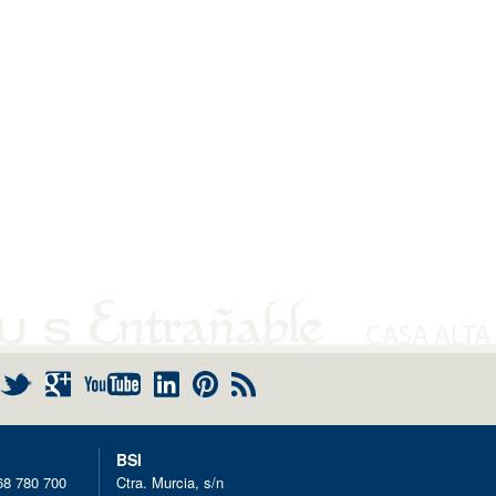
+
RSS
BSI
8 780 700
Ctra. Murcia, s/n