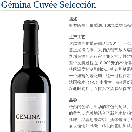
Gémina Cuvée Selección
描述
短暂陈酿红葡萄酒. 100%莫纳斯特
生产工艺
这款酒的葡萄是由超过30年，一
蔓上采摘而来。采摘的葡萄放入容
之后在酒厂进行审查和选择，并对
整个发酵过程在10,000升的不
格的温度控制和抽水。机架和苹果酸
一个短暂的老化期，这一过程在新的
法国橡木（1/3）中发生，在4月
在此时间后，在恒温下灌装储存直
品鉴
强烈的色彩，生动的红色葡萄酒。
的香气，完美地结合了新的木材的
烤味。品尝起来浓郁，酒体饱满，
令人愉快的感觉，很长的回味和持