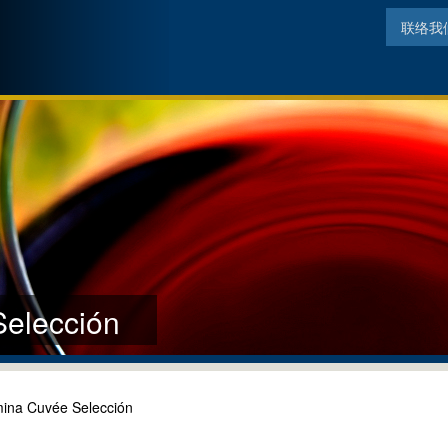
联络我
elección
ina Cuvée Selección